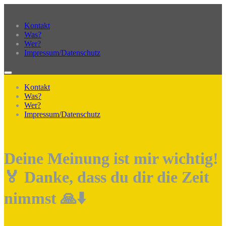
Kontakt
Was?
Wer?
Impressum/Datenschutz
Kontakt
Was?
Wer?
Impressum/Datenschutz
Deine Meinung ist mir wichtig!
🏅 Danke, dass du dir die Zeit
nimmst 🙏⬇️